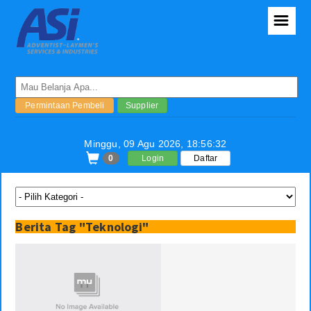
☰
Conference
Permintaan Pembeli
Supplier
Toko/Anggota
Minggu, 09 Agu 2026,
18:56:33
Semua Produk
0
Login
Daftar
Konfirmasi Orders
Tracking Orders
Berita Tag "Teknologi"
Laporan Orders
Konsultasi
Kontributor