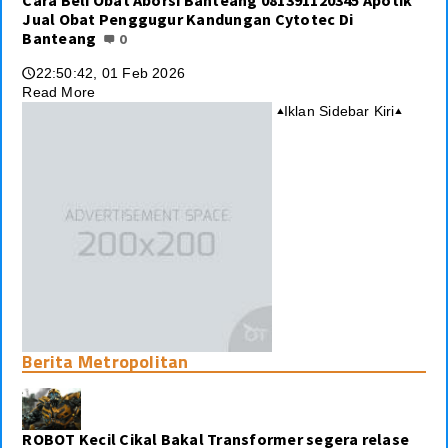
Cara Beli Obat Aborsi Banteang 081391120345 Apotik
Jual Obat Penggugur Kandungan Cytotec Di
Banteang
0
22:50:42, 01 Feb 2026
🕔
Read More
Iklan Sidebar Kiri
▴
▴
Berita Metropolitan
ROBOT Kecil Cikal Bakal Transformer segera relase