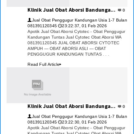
Klinik Jual Obat Aborsi Bandunga...
Testimoni
0
Jual Obat Penggugur Kandungan Usia 1-7 Bulan
👤
Berita
081391120345
23:22:37, 01 Feb 2026
🕔
Apotik Jual Obat Aborsi Cytotec - Obat Penggugur
Ekonomi
Kandungan Tuntas Jual Cytotec Obat Aborsi WA
081391120345 JUAL OBAT ABORSI CYTOTEC
Internasional
AMPUH — OBAT ABORSI ASLI — OBAT
PENGGUGUR KANDUNGAN TUNTAS . . .
Politik
Read Full Article
▸
Tutorial
Teknologi
Konten
Klinik Jual Obat Aborsi Bandunga...
0
Agenda
Jual Obat Penggugur Kandungan Usia 1-7 Bulan
👤
081391120345
23:22:30, 01 Feb 2026
🕔
Berita Foto
Apotik Jual Obat Aborsi Cytotec - Obat Penggugur
Kandungan Tuntas Jual Cytotec Obat Aborsi WA