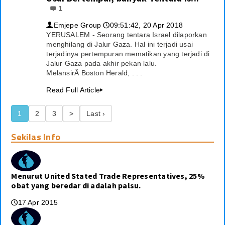
1
Emjepe Group
09:51:42, 20 Apr 2018
👤
🕔
YERUSALEM - Seorang tentara Israel dilaporkan
menghilang di Jalur Gaza. Hal ini terjadi usai
terjadinya pertempuran mematikan yang terjadi di
Jalur Gaza pada akhir pekan lalu.
MelansirÂ Boston Herald, . . .
Read Full Article
▸
1
2
3
>
Last ›
Sekilas Info
Menurut United Stated Trade Representatives, 25%
obat yang beredar di adalah palsu.
17 Apr 2015
🕔