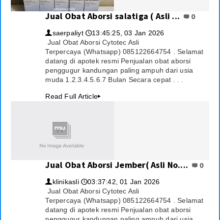
Jual Obat Aborsi salatiga ( Asli ...
Testimoni
0
saerpaliyt
13:45:25, 03 Jan 2026
👤
🕔
Berita
Jual Obat Aborsi Cytotec Asli
Terpercaya (Whatsapp) 085122664754 . Selamat
Ekonomi
datang di apotek resmi Penjualan obat aborsi
penggugur kandungan paling ampuh dari usia
Internasional
muda 1.2.3.4.5.6.7 Bulan Secara cepat . . .
Read Full Article
▸
Politik
Tutorial
Teknologi
Jual Obat Aborsi Jember( Asli No....
0
Konten
klinikasli
03:37:42, 01 Jan 2026
👤
🕔
Agenda
Jual Obat Aborsi Cytotec Asli
Terpercaya (Whatsapp) 085122664754 . Selamat
Berita Foto
datang di apotek resmi Penjualan obat aborsi
penggugur kandungan paling ampuh dari usia