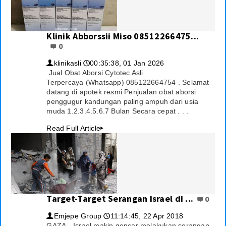
Klinik Abborssii Miso 08512266475...
0
klinikasli
00:35:38, 01 Jan 2026
👤
🕔
Jual Obat Aborsi Cytotec Asli
Terpercaya (Whatsapp) 085122664754 . Selamat
datang di apotek resmi Penjualan obat aborsi
penggugur kandungan paling ampuh dari usia
muda 1.2.3.4.5.6.7 Bulan Secara cepat . . .
Read Full Article
▸
Target-Target Serangan Israel di ...
0
Emjepe Group
11:14:45, 22 Apr 2018
👤
🕔
GAZA - Israel makin gencar melakukan serangan