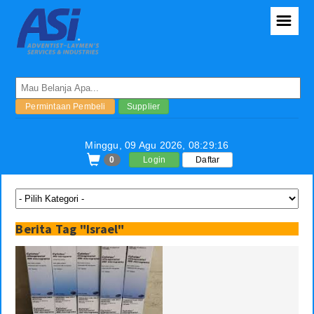
☰
Conference
Permintaan Pembeli
Supplier
Toko/Anggota
Minggu, 09 Agu 2026,
08:29:17
Semua Produk
0
Login
Daftar
Konfirmasi Orders
Tracking Orders
Berita Tag "Israel"
Laporan Orders
Konsultasi
Kontributor